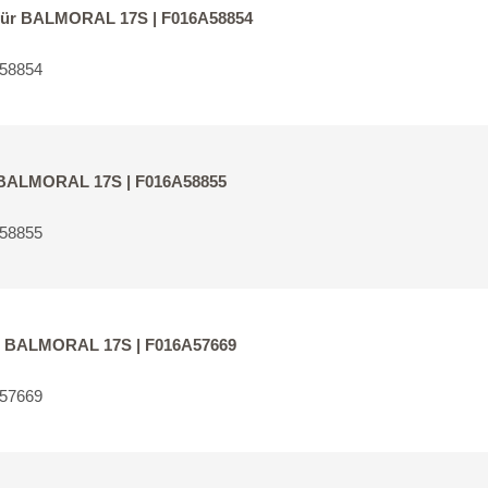
 für BALMORAL 17S | F016A58854
A58854
r BALMORAL 17S | F016A58855
A58855
für BALMORAL 17S | F016A57669
A57669