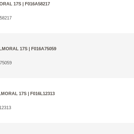
MORAL 17S | F016A58217
A58217
BALMORAL 17S | F016A75059
A75059
BALMORAL 17S | F016L12313
12313