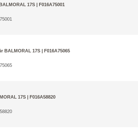
ür BALMORAL 17S | F016A75001
A75001
 für BALMORAL 17S | F016A75065
A75065
ALMORAL 17S | F016A58820
A58820