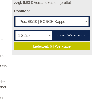
zzgl. 6,90 € Versandkosten (brutto)
Position:
r
In den Warenkorb
 mit
Lieferzeit: 64 Werktage
mmer
-
 ein
 der
aher
en,