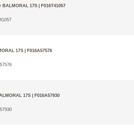
für BALMORAL 17S | F016T41057
41057
LMORAL 17S | F016A57576
A57576
r BALMORAL 17S | F016A57930
A57930