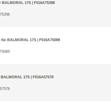
für BALMORAL 17S | F016A75398
A75398
le für BALMORAL 17S | F016A75089
A75089
für BALMORAL 17S | F016A57578
A57578