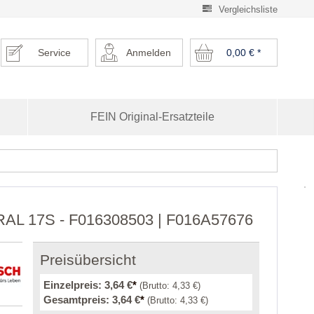
Vergleichsliste
Service
Anmelden
0,00 €
*
FEIN Original-Ersatzteile
RAL 17S - F016308503 | F016A57676
Preisübersicht
Einzelpreis:
3,64 €
*
(Brutto:
4,33 €
)
Gesamtpreis:
3,64 €
*
(Brutto:
4,33 €
)