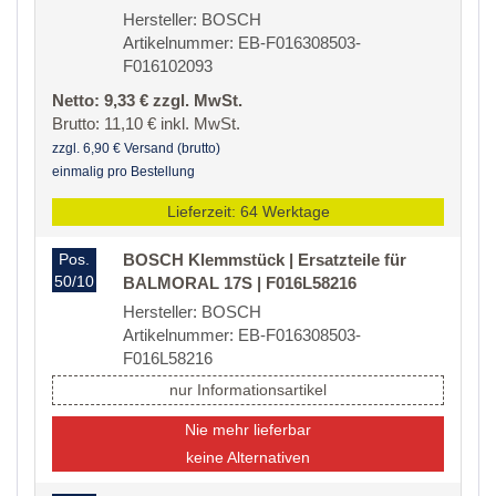
Hersteller: BOSCH
Artikelnummer: EB-F016308503-
F016102093
Netto: 9,33 € zzgl. MwSt.
Brutto: 11,10 € inkl. MwSt.
zzgl. 6,90 € Versand (brutto)
einmalig pro Bestellung
Lieferzeit: 64 Werktage
Pos.
BOSCH Klemmstück | Ersatzteile für
50/10
BALMORAL 17S | F016L58216
Hersteller: BOSCH
Artikelnummer: EB-F016308503-
F016L58216
nur Informationsartikel
Nie mehr lieferbar
keine Alternativen