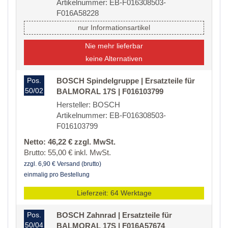
Artikelnummer: EB-F016308503-
F016A58228
nur Informationsartikel
Nie mehr lieferbar
keine Alternativen
Pos.
BOSCH Spindelgruppe | Ersatzteile für
50/02
BALMORAL 17S | F016103799
Hersteller: BOSCH
Artikelnummer: EB-F016308503-
F016103799
Netto: 46,22 € zzgl. MwSt.
Brutto: 55,00 € inkl. MwSt.
zzgl. 6,90 € Versand (brutto)
einmalig pro Bestellung
Lieferzeit: 64 Werktage
Pos.
BOSCH Zahnrad | Ersatzteile für
50/04
BALMORAL 17S | F016A57674