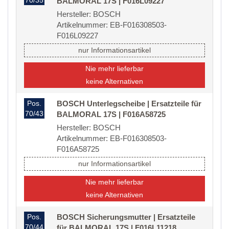
70/35
BALMORAL 17S | F016L09227
Hersteller: BOSCH
Artikelnummer: EB-F016308503-
F016L09227
nur Informationsartikel
Nie mehr lieferbar
keine Alternativen
Pos.
BOSCH Unterlegscheibe | Ersatzteile für
70/43
BALMORAL 17S | F016A58725
Hersteller: BOSCH
Artikelnummer: EB-F016308503-
F016A58725
nur Informationsartikel
Nie mehr lieferbar
keine Alternativen
Pos.
BOSCH Sicherungsmutter | Ersatzteile
70/44
für BALMORAL 17S | F016L11218