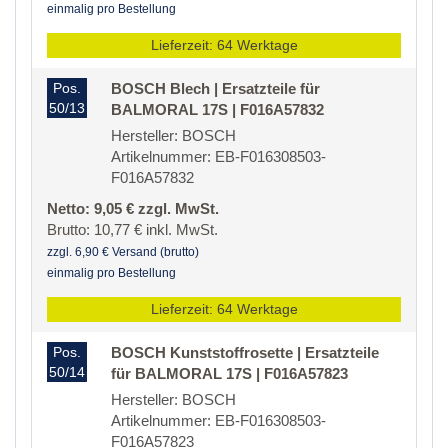
einmalig pro Bestellung
Lieferzeit: 64 Werktage
Pos.
BOSCH Blech | Ersatzteile für
50/13
BALMORAL 17S | F016A57832
Hersteller: BOSCH
Artikelnummer: EB-F016308503-
F016A57832
Netto: 9,05 € zzgl. MwSt.
Brutto: 10,77 € inkl. MwSt.
zzgl. 6,90 € Versand (brutto)
einmalig pro Bestellung
Lieferzeit: 64 Werktage
Pos.
BOSCH Kunststoffrosette | Ersatzteile
50/14
für BALMORAL 17S | F016A57823
Hersteller: BOSCH
Artikelnummer: EB-F016308503-
F016A57823