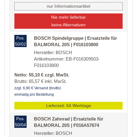
nur Informationsartikel
Nie mehr lieferbar
keine Alternativen
Pos.
BOSCH Spindelgruppe | Ersatzteile für
50/02
BALMORAL 20S | F016103800
Hersteller: BOSCH
Artikelnummer: EB-F016309503-
F016103800
Netto: 55,10 € zzgl. MwSt.
Brutto: 65,57 € inkl. MwSt.
zzgl. 6,90 € Versand (brutto)
einmalig pro Bestellung
Lieferzeit: 64 Werktage
Pos.
BOSCH Zahnrad | Ersatzteile für
50/04
BALMORAL 20S | F016A57674
Hersteller: BOSCH