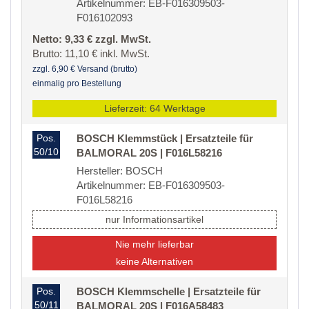
Artikelnummer: EB-F016309503-
F016102093
Netto: 9,33 € zzgl. MwSt.
Brutto: 11,10 € inkl. MwSt.
zzgl. 6,90 € Versand (brutto)
einmalig pro Bestellung
Lieferzeit: 64 Werktage
Pos.
BOSCH Klemmstück | Ersatzteile für
50/10
BALMORAL 20S | F016L58216
Hersteller: BOSCH
Artikelnummer: EB-F016309503-
F016L58216
nur Informationsartikel
Nie mehr lieferbar
keine Alternativen
Pos.
BOSCH Klemmschelle | Ersatzteile für
50/11
BALMORAL 20S | F016A58483