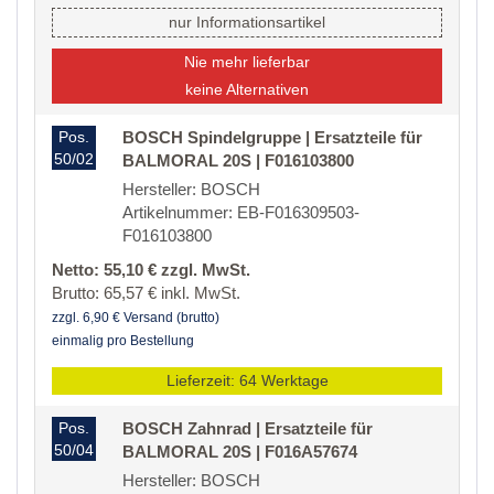
nur Informationsartikel
Nie mehr lieferbar
keine Alternativen
Pos.
BOSCH Spindelgruppe | Ersatzteile für
50/02
BALMORAL 20S | F016103800
Hersteller: BOSCH
Artikelnummer: EB-F016309503-
F016103800
Netto: 55,10 € zzgl. MwSt.
Brutto: 65,57 € inkl. MwSt.
zzgl. 6,90 € Versand (brutto)
einmalig pro Bestellung
Lieferzeit: 64 Werktage
Pos.
BOSCH Zahnrad | Ersatzteile für
50/04
BALMORAL 20S | F016A57674
Hersteller: BOSCH