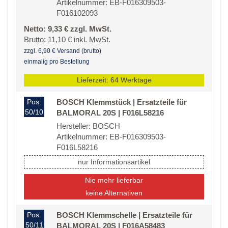
Artikelnummer: EB-F016309503-
F016102093
Netto: 9,33 € zzgl. MwSt.
Brutto: 11,10 € inkl. MwSt.
zzgl. 6,90 € Versand (brutto)
einmalig pro Bestellung
Lieferzeit: 64 Werktage
Pos.
BOSCH Klemmstück | Ersatzteile für
50/10
BALMORAL 20S | F016L58216
Hersteller: BOSCH
Artikelnummer: EB-F016309503-
F016L58216
nur Informationsartikel
Nie mehr lieferbar
keine Alternativen
Pos.
BOSCH Klemmschelle | Ersatzteile für
50/11
BALMORAL 20S | F016A58483