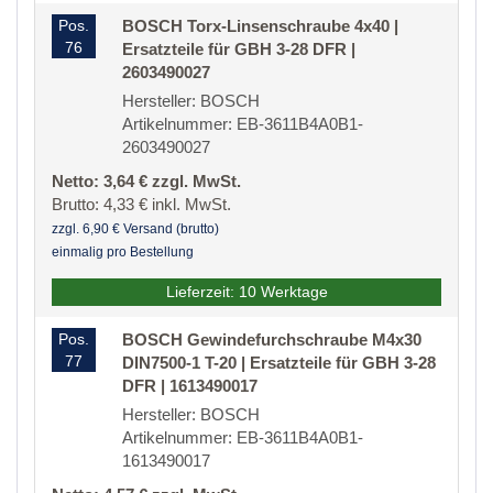
Pos.
BOSCH Torx-Linsenschraube 4x40 |
76
Ersatzteile für GBH 3-28 DFR |
2603490027
Hersteller: BOSCH
Artikelnummer: EB-3611B4A0B1-
2603490027
Netto: 3,64 € zzgl. MwSt.
Brutto: 4,33 € inkl. MwSt.
zzgl. 6,90 € Versand (brutto)
einmalig pro Bestellung
Lieferzeit: 10 Werktage
Pos.
BOSCH Gewindefurchschraube M4x30
77
DIN7500-1 T-20 | Ersatzteile für GBH 3-28
DFR | 1613490017
Hersteller: BOSCH
Artikelnummer: EB-3611B4A0B1-
1613490017