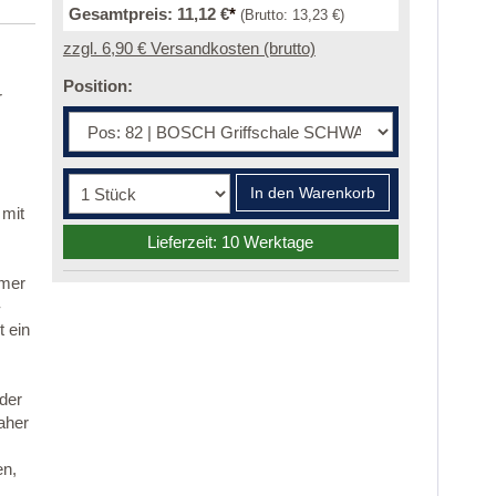
Gesamtpreis:
11,12 €
*
(Brutto:
13,23 €
)
zzgl. 6,90 € Versandkosten (brutto)
Position:
r
In den Warenkorb
 mit
Lieferzeit: 10 Werktage
mmer
-
 ein
 der
aher
en,