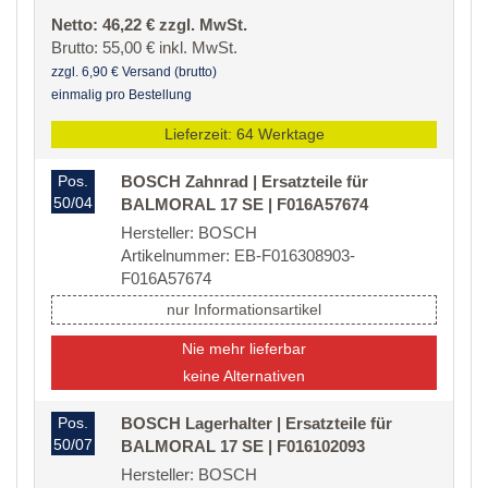
Netto: 46,22 € zzgl. MwSt.
Brutto: 55,00 € inkl. MwSt.
zzgl. 6,90 € Versand (brutto)
einmalig pro Bestellung
Lieferzeit: 64 Werktage
Pos.
BOSCH Zahnrad | Ersatzteile für
50/04
BALMORAL 17 SE | F016A57674
Hersteller: BOSCH
Artikelnummer: EB-F016308903-
F016A57674
nur Informationsartikel
Nie mehr lieferbar
keine Alternativen
Pos.
BOSCH Lagerhalter | Ersatzteile für
50/07
BALMORAL 17 SE | F016102093
Hersteller: BOSCH