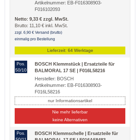
Artikelnummer: EB-F016308903-
F016102093
Netto: 9,33 € zzgl. MwSt.
Brutto: 11,10 € inkl. MwSt.
zzgl. 6,90 € Versand (brutto)
einmalig pro Bestellung
Lieferzeit: 64 Werktage
Pos.
BOSCH Klemmstück | Ersatzteile für
50/10
BALMORAL 17 SE | F016L58216
Hersteller: BOSCH
Artikelnummer: EB-F016308903-
F016L58216
nur Informationsartikel
Nie mehr lieferbar
keine Alternativen
Pos.
BOSCH Klemmschelle | Ersatzteile für
50/11
BALMORAL 17 SE | F016A58483