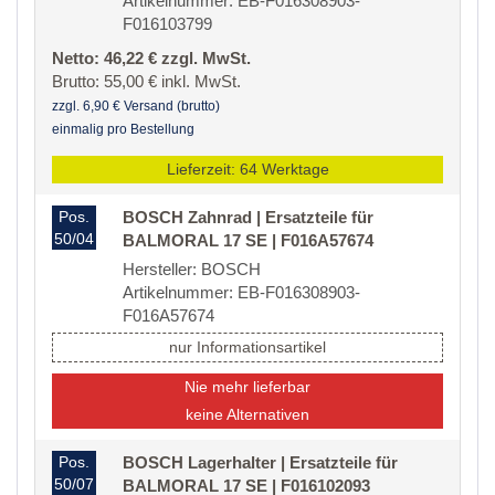
Artikelnummer: EB-F016308903-
F016103799
Netto: 46,22 € zzgl. MwSt.
Brutto: 55,00 € inkl. MwSt.
zzgl. 6,90 € Versand (brutto)
einmalig pro Bestellung
Lieferzeit: 64 Werktage
Pos.
BOSCH Zahnrad | Ersatzteile für
50/04
BALMORAL 17 SE | F016A57674
Hersteller: BOSCH
Artikelnummer: EB-F016308903-
F016A57674
nur Informationsartikel
Nie mehr lieferbar
keine Alternativen
Pos.
BOSCH Lagerhalter | Ersatzteile für
50/07
BALMORAL 17 SE | F016102093