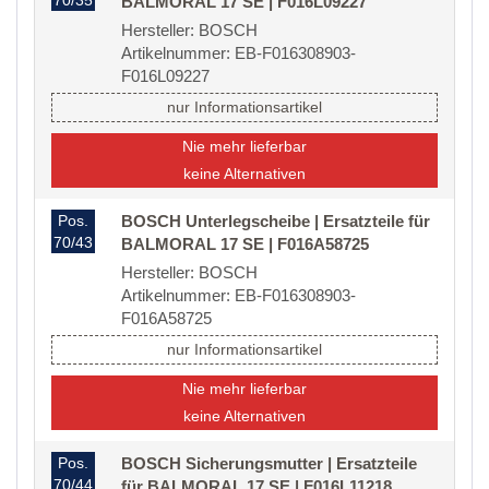
70/35
BALMORAL 17 SE | F016L09227
Hersteller: BOSCH
Artikelnummer: EB-F016308903-
F016L09227
nur Informationsartikel
Nie mehr lieferbar
keine Alternativen
Pos.
BOSCH Unterlegscheibe | Ersatzteile für
70/43
BALMORAL 17 SE | F016A58725
Hersteller: BOSCH
Artikelnummer: EB-F016308903-
F016A58725
nur Informationsartikel
Nie mehr lieferbar
keine Alternativen
Pos.
BOSCH Sicherungsmutter | Ersatzteile
70/44
für BALMORAL 17 SE | F016L11218