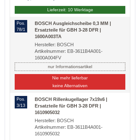
Lieferzeit: 10 Werktage
Pos.
BOSCH Ausgleichscheibe 0,3 MM |
78/1
Ersatzteile für GBH 3-28 DFR |
1600A003TA
Hersteller: BOSCH
Artikelnummer: EB-3611B4A001-
1600A004FV
nur Informationsartikel
Nie mehr lieferbar
keine Alternativen
Pos.
BOSCH Rillenkugellager 7x19x6 |
3/13
Ersatzteile für GBH 3-28 DFR |
1610905032
Hersteller: BOSCH
Artikelnummer: EB-3611B4A001-
1610905032