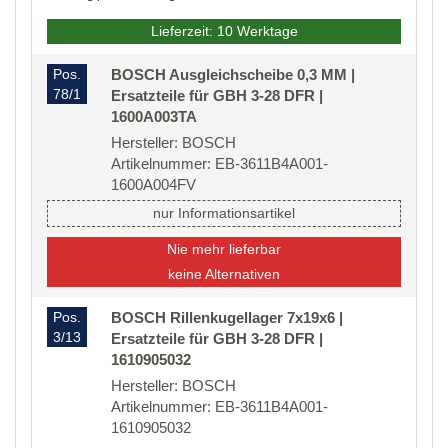
Lieferzeit: 10 Werktage
Pos.
BOSCH Ausgleichscheibe 0,3 MM |
78/1
Ersatzteile für GBH 3-28 DFR |
1600A003TA
Hersteller: BOSCH
Artikelnummer: EB-3611B4A001-
1600A004FV
nur Informationsartikel
Nie mehr lieferbar
keine Alternativen
Pos.
BOSCH Rillenkugellager 7x19x6 |
3/13
Ersatzteile für GBH 3-28 DFR |
1610905032
Hersteller: BOSCH
Artikelnummer: EB-3611B4A001-
1610905032