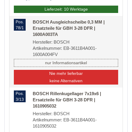
Lieferzeit: 10 Werktage
Pos.
BOSCH Ausgleichscheibe 0,3 MM |
78/1
Ersatzteile für GBH 3-28 DFR |
1600A003TA
Hersteller: BOSCH
Artikelnummer: EB-3611B4A001-
1600A004FV
nur Informationsartikel
Nie mehr lieferbar
keine Alternativen
Pos.
BOSCH Rillenkugellager 7x19x6 |
3/13
Ersatzteile für GBH 3-28 DFR |
1610905032
Hersteller: BOSCH
Artikelnummer: EB-3611B4A001-
1610905032