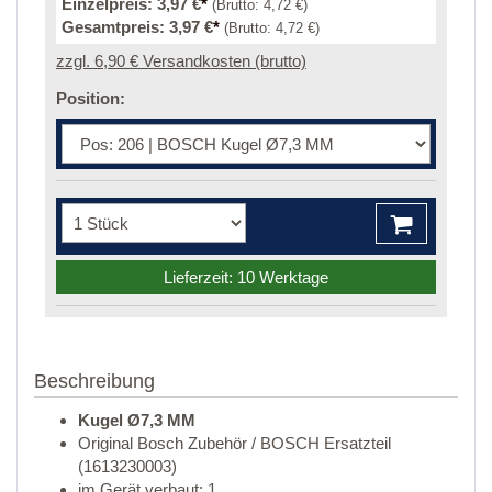
Einzelpreis:
3,97 €
*
(Brutto:
4,72 €
)
Gesamtpreis:
3,97 €
*
(Brutto:
4,72 €
)
zzgl. 6,90 € Versandkosten (brutto)
Position:
Lieferzeit: 10 Werktage
Beschreibung
Kugel Ø7,3 MM
Original Bosch Zubehör / BOSCH Ersatzteil
(1613230003)
im Gerät verbaut: 1