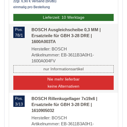
zzgl. 6,90 € Versand (brutto)
einmalig pro Bestellung
Lieferzeit: 10 Werktage
Pos.
BOSCH Ausgleichscheibe 0,3 MM |
78/1
Ersatzteile für GBH 3-28 DRE |
1600A003TA
Hersteller: BOSCH
Artikelnummer: EB-3611B3A0H1-
1600A004FV
nur Informationsartikel
Nie mehr lieferbar
keine Alternativen
Pos.
BOSCH Rillenkugellager 7x19x6 |
3/13
Ersatzteile für GBH 3-28 DRE |
1610905032
Hersteller: BOSCH
Artikelnummer: EB-3611B3A0H1-