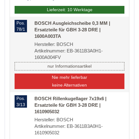
Lieferzeit: 10 Werktage
Pos.
BOSCH Ausgleichscheibe 0,3 MM |
78/1
Ersatzteile für GBH 3-28 DRE |
1600A003TA
Hersteller: BOSCH
Artikelnummer: EB-3611B3A0H1-
1600A004FV
nur Informationsartikel
Nie mehr lieferbar
keine Alternativen
Pos.
BOSCH Rillenkugellager 7x19x6 |
3/13
Ersatzteile für GBH 3-28 DRE |
1610905032
Hersteller: BOSCH
Artikelnummer: EB-3611B3A0H1-
1610905032