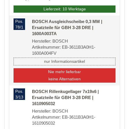
Lieferzeit: 10 Werktage
Pos.
BOSCH Ausgleichscheibe 0,3 MM |
78/1
Ersatzteile für GBH 3-28 DRE |
1600A003TA
Hersteller: BOSCH
Artikelnummer: EB-3611B3A0H1-
1600A004FV
nur Informationsartikel
Nie mehr lieferbar
keine Alternativen
Pos.
BOSCH Rillenkugellager 7x19x6 |
3/13
Ersatzteile für GBH 3-28 DRE |
1610905032
Hersteller: BOSCH
Artikelnummer: EB-3611B3A0H1-
1610905032