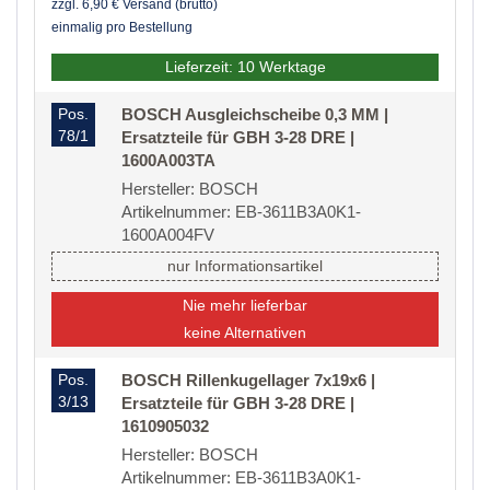
zzgl. 6,90 € Versand (brutto)
einmalig pro Bestellung
Lieferzeit: 10 Werktage
Pos.
BOSCH Ausgleichscheibe 0,3 MM |
78/1
Ersatzteile für GBH 3-28 DRE |
1600A003TA
Hersteller: BOSCH
Artikelnummer: EB-3611B3A0K1-
1600A004FV
nur Informationsartikel
Nie mehr lieferbar
keine Alternativen
Pos.
BOSCH Rillenkugellager 7x19x6 |
3/13
Ersatzteile für GBH 3-28 DRE |
1610905032
Hersteller: BOSCH
Artikelnummer: EB-3611B3A0K1-