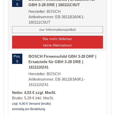
9
GBH 3-28 DRE | 160111C0UT
Hersteller: BOSCH
Artikelnummer: EB-3611B3A0K1-
160111C0UT
nur Informationsartikel
Nie mehr lieferbar
keine Alternativen
Pos.
BOSCH Firmenschild GBH 3-28 DRF |
9
Ersatzteile für GBH 3-28 DRE |
1611110Z41
Hersteller: BOSCH
Artikelnummer: EB-3611B3A0K1-
1611110Z41
Netto: 4,53 € zzgl. MwSt.
Brutto: 5,39 € inkl. MwSt.
zzgl. 6,90 € Versand (brutto)
einmalig pro Bestellung