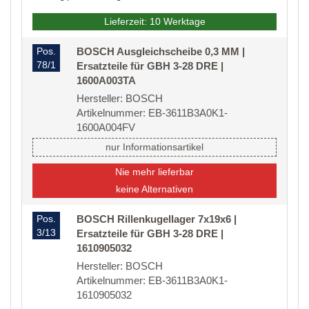
Lieferzeit: 10 Werktage
Pos.
BOSCH Ausgleichscheibe 0,3 MM |
78/1
Ersatzteile für GBH 3-28 DRE |
1600A003TA
Hersteller: BOSCH
Artikelnummer: EB-3611B3A0K1-
1600A004FV
nur Informationsartikel
Nie mehr lieferbar
keine Alternativen
Pos.
BOSCH Rillenkugellager 7x19x6 |
3/13
Ersatzteile für GBH 3-28 DRE |
1610905032
Hersteller: BOSCH
Artikelnummer: EB-3611B3A0K1-
1610905032