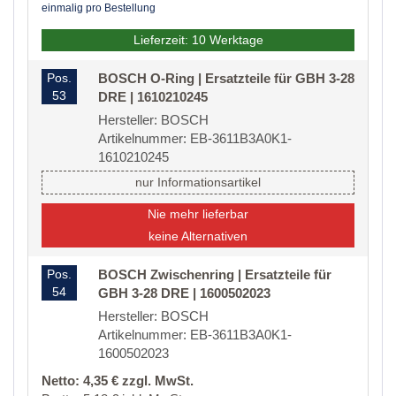
einmalig pro Bestellung
Lieferzeit: 10 Werktage
Pos.
BOSCH O-Ring | Ersatzteile für GBH 3-28
53
DRE | 1610210245
Hersteller: BOSCH
Artikelnummer: EB-3611B3A0K1-
1610210245
nur Informationsartikel
Nie mehr lieferbar
keine Alternativen
Pos.
BOSCH Zwischenring | Ersatzteile für
54
GBH 3-28 DRE | 1600502023
Hersteller: BOSCH
Artikelnummer: EB-3611B3A0K1-
1600502023
Netto: 4,35 € zzgl. MwSt.