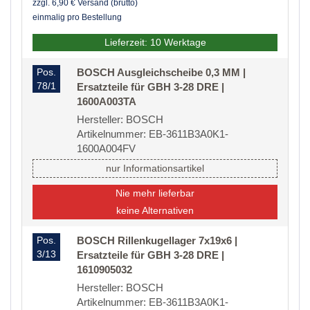
zzgl. 6,90 € Versand (brutto)
einmalig pro Bestellung
Lieferzeit: 10 Werktage
Pos.
BOSCH Ausgleichscheibe 0,3 MM |
78/1
Ersatzteile für GBH 3-28 DRE |
1600A003TA
Hersteller: BOSCH
Artikelnummer: EB-3611B3A0K1-
1600A004FV
nur Informationsartikel
Nie mehr lieferbar
keine Alternativen
Pos.
BOSCH Rillenkugellager 7x19x6 |
3/13
Ersatzteile für GBH 3-28 DRE |
1610905032
Hersteller: BOSCH
Artikelnummer: EB-3611B3A0K1-