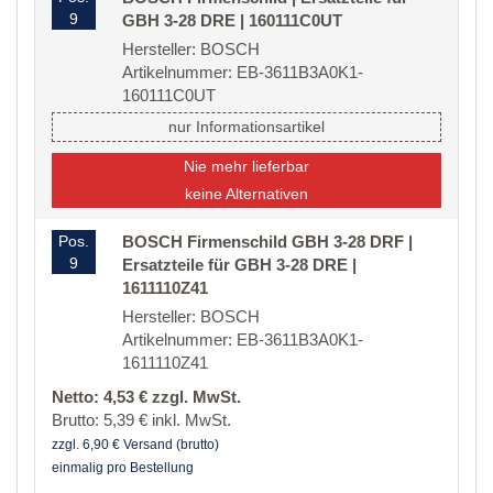
9
GBH 3-28 DRE | 160111C0UT
Hersteller: BOSCH
Artikelnummer: EB-3611B3A0K1-
160111C0UT
nur Informationsartikel
Nie mehr lieferbar
keine Alternativen
Pos.
BOSCH Firmenschild GBH 3-28 DRF |
9
Ersatzteile für GBH 3-28 DRE |
1611110Z41
Hersteller: BOSCH
Artikelnummer: EB-3611B3A0K1-
1611110Z41
Netto: 4,53 € zzgl. MwSt.
Brutto: 5,39 € inkl. MwSt.
zzgl. 6,90 € Versand (brutto)
einmalig pro Bestellung