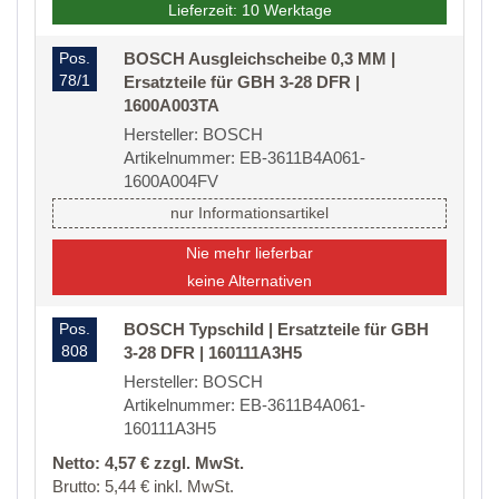
Lieferzeit: 10 Werktage
Pos.
BOSCH Ausgleichscheibe 0,3 MM |
78/1
Ersatzteile für GBH 3-28 DFR |
1600A003TA
Hersteller: BOSCH
Artikelnummer: EB-3611B4A061-
1600A004FV
nur Informationsartikel
Nie mehr lieferbar
keine Alternativen
Pos.
BOSCH Typschild | Ersatzteile für GBH
808
3-28 DFR | 160111A3H5
Hersteller: BOSCH
Artikelnummer: EB-3611B4A061-
160111A3H5
Netto: 4,57 € zzgl. MwSt.
Brutto: 5,44 € inkl. MwSt.