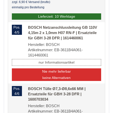
zzgl. 6,90 € Versand (brutto)
einmalig pro Bestellung
Lieferzeit: 10 Werktage
Pos.
BOSCH Netzanschlussleitung GB 110V
4/5
4,15m 2 x 1,0mm H07 RN-F | Ersatzteile
für GBH 3-28 DFR | 1614460061
Hersteller: BOSCH
Artikelnummer: EB-3611B4A061-
1614460061
nur Informationsartikel
Nie mehr lieferbar
keine Alternativen
Pos.
BOSCH Tülle Ø7,3-Ø8,6x66 MM |
4/6
Ersatzteile für GBH 3-28 DFR |
1600703034
Hersteller: BOSCH
Artikelnummer: EB-3611B4A061-