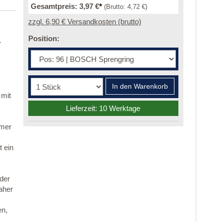
Gesamtpreis:
3,97 €
*
(Brutto:
4,72 €
)
zzgl. 6,90 € Versandkosten (brutto)
Position:
r
In den Warenkorb
 mit
Lieferzeit: 10 Werktage
mmer
-
 ein
 der
aher
en,