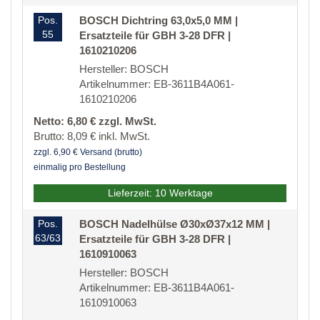
Pos.
BOSCH Dichtring 63,0x5,0 MM |
55
Ersatzteile für GBH 3-28 DFR |
1610210206
Hersteller: BOSCH
Artikelnummer: EB-3611B4A061-
1610210206
Netto: 6,80 € zzgl. MwSt.
Brutto: 8,09 € inkl. MwSt.
zzgl. 6,90 € Versand (brutto)
einmalig pro Bestellung
Lieferzeit: 10 Werktage
Pos.
BOSCH Nadelhülse Ø30xØ37x12 MM |
63/63
Ersatzteile für GBH 3-28 DFR |
1610910063
Hersteller: BOSCH
Artikelnummer: EB-3611B4A061-
1610910063