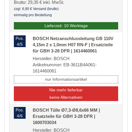
Brutto: 29,35 € inkl. MwSt.
zzgl. 6,90 € Versand (brutto)
einmalig pro Bestellung
Lieferzeit: 10 Werktage
Pos.
BOSCH Netzanschlussleitung GB 110V
4/5
4,15m 2 x 1,0mm H07 RN-F | Ersatzteile
für GBH 3-28 DFR | 1614460061
Hersteller: BOSCH
Artikelnummer: EB-3611B4A061-
1614460061
nur Informationsartikel
Nie mehr lieferbar
keine Alternativen
Pos.
BOSCH Tülle Ø7,3-Ø8,6x66 MM |
4/6
Ersatzteile für GBH 3-28 DFR |
1600703034
Hersteller: BOSCH