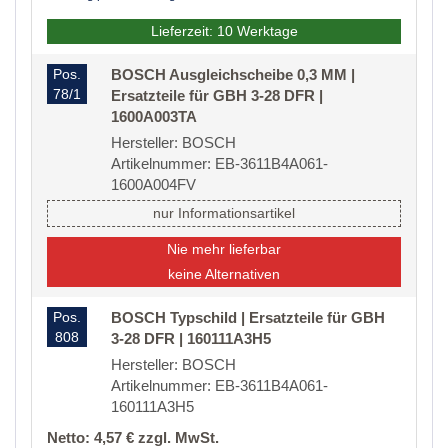
Lieferzeit: 10 Werktage
Pos.
BOSCH Ausgleichscheibe 0,3 MM |
78/1
Ersatzteile für GBH 3-28 DFR |
1600A003TA
Hersteller: BOSCH
Artikelnummer: EB-3611B4A061-
1600A004FV
nur Informationsartikel
Nie mehr lieferbar
keine Alternativen
Pos.
BOSCH Typschild | Ersatzteile für GBH
808
3-28 DFR | 160111A3H5
Hersteller: BOSCH
Artikelnummer: EB-3611B4A061-
160111A3H5
Netto: 4,57 € zzgl. MwSt.